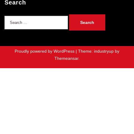
Search
Search
for:
Proudly powered by WordPress
|
Theme: industryup by
Themeansar
.