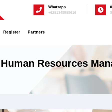
Whatsapp
0
+6281349589616
S
Register
Partners
ic Human Resources Mana