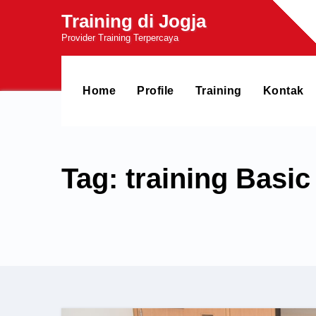
Skip
Training di Jogja
to
Provider Training Terpercaya
content
Home
Profile
Training
Kontak
Tag: training Bas