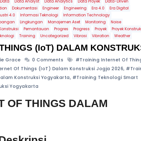
Data
Data Analyst
Data Analytics
Data Proyek
Data-Driven
ion
Dokumentasi
Engineer
Engineering
Era 4.0
Era Digital
ustri 4.0
Informasi Teknologi
Information Technology
pangan
Lingkungan
Manajemen Aset
Monitoring
Noise
Konstruksi
Pemantauan
Progres
Progress
Proyek
Proyek Konstruk
knologi
Training
Uncategorized
Vibrasi
Vibration
Weather
 THINGS (IoT) DALAM KONSTRUK
lie Grace
0 Comments
#training Internet Of Thin
ernet Of Things (IoT) Dalam Konstruksi Jogja 2026
,
#trai
Dalam Konstruksi Yogyakarta
,
#training Teknologi Smart
ruksi Yogyakarta
T OF THINGS DALAM
Deskripsi