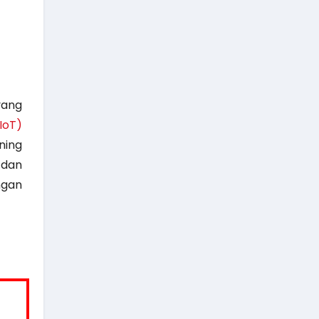
yang
IoT)
ning
 dan
ngan