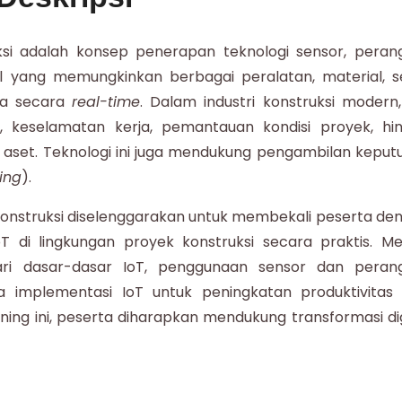
si adalah konsep penerapan teknologi sensor, peran
al yang memungkinkan berbagai peralatan, material, s
ata secara
real-time
. Dalam industri konstruksi modern,
i, keselamatan kerja, pemantauan kondisi proyek, hi
aset. Teknologi ini juga mendukung pengambilan keput
ing
).
 Konstruksi diselenggarakan untuk membekali peserta de
i lingkungan proyek konstruksi secara praktis. Mel
jari dasar-dasar IoT, penggunaan sensor dan peran
ta implementasi IoT untuk peningkatan produktivitas
ining ini, peserta diharapkan mendukung transformasi dig