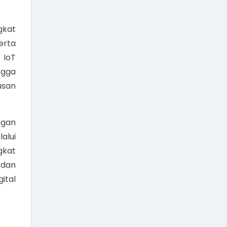
gkat
erta
 IoT
ngga
usan
ngan
alui
gkat
 dan
ital