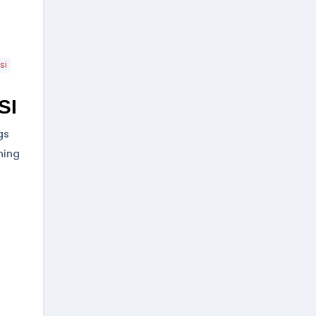
si
SI
gs
ning