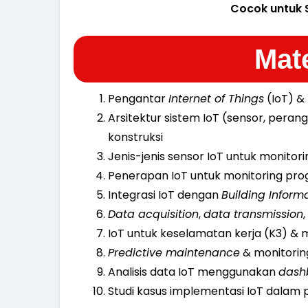
Cocok untuk 
Mate
Pengantar
Internet of Things
(IoT) &
Arsitektur sistem IoT (sensor, perang
konstruksi
Jenis-jenis sensor IoT untuk monitor
Penerapan IoT untuk monitoring prog
Integrasi IoT dengan
Building Inform
Data acquisition
,
data transmission
IoT untuk keselamatan kerja (K3) & 
Predictive maintenance
& monitori
Analisis data IoT menggunakan
dash
Studi kasus implementasi IoT dalam