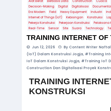
Alat Berat
Berbasis Data
Construction
Cuaca
Decision-Making
Digital
Digitalisasi
Documentat
Era Modern
Field
Heavy Equipment
Industri
Ind
Internet of Things (IoT)
Kebisingan
Konstruksi
La
Pekerja Konstruksi
Pekerjaan Konstruksi
Pelaksana 
Real-Time
Sensor
Site
Suara
Technology
Te
TRAINING INTERNET OF
Jun 12, 2026
By Content Writer Nafta
(IoT) Dalam Konstruksi Jogja
,
#training Int
IoT Dalam Konstruksi Jogja
,
#training IoT 
Construction Dan Digitalisasi Proyek Konst
TRAINING INTERNE
KONSTRUKSI