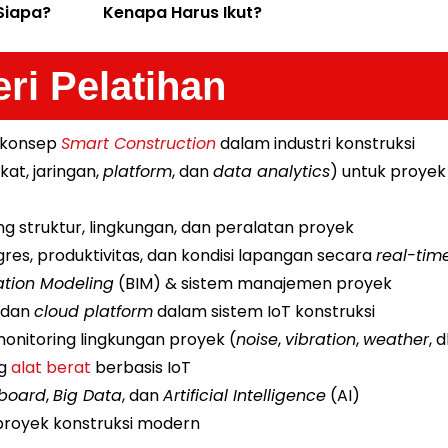
Siapa?
Kenapa Harus Ikut?
ri Pelatihan
 konsep
Smart Construction
dalam industri konstruksi
kat, jaringan,
platform
, dan
data analytics
) untuk proyek
ing struktur, lingkungan, dan peralatan proyek
res, produktivitas, dan kondisi lapangan secara
real-tim
ation Modeling
(BIM) & sistem manajemen proyek
, dan
cloud platform
dalam sistem IoT konstruksi
monitoring lingkungan proyek (
noise
,
vibration
,
weather
, d
ng
alat berat
berbasis IoT
board
,
Big Data
, dan
Artificial Intelligence
(AI)
 proyek konstruksi modern