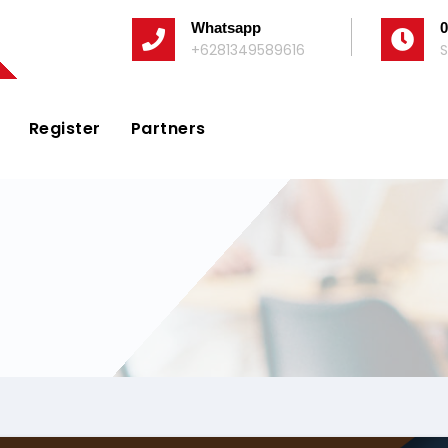
Whatsapp
0
+6281349589616
S
Register
Partners