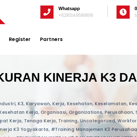
Whatsapp
0
+6281349589616
S
Register
Partners
KURAN KINERJA K3 DA
ndustri
,
K3
,
Karyawan
,
Kerja
,
Kesehatan
,
Keselamatan
,
Kes
Kesehatan Kerja
,
Organisasi
,
Organizations
,
Perusahaan
,
pat Kerja
,
Tenaga Kerja
,
Training
,
Uncategorized
,
Workfo
inerja K3 Yogyakarta
,
#training Manajemen K3 Perusahaa