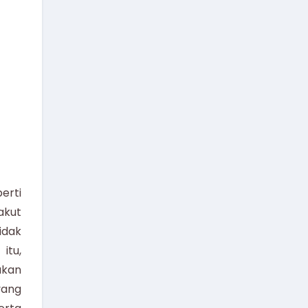
erti
akut
idak
itu,
akan
ang