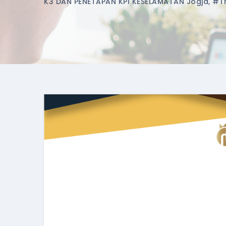
K3 DAN PENETAPAN KPI KESELAMATAN Jogja
,
#tr