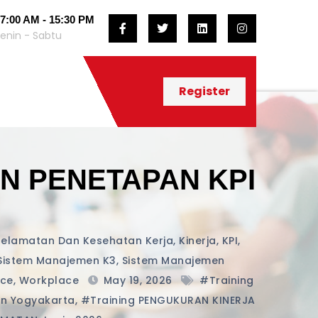
7:00 AM - 15:30 PM
enin - Sabtu
Register
N PENETAPAN KPI
elamatan Dan Kesehatan Kerja
,
Kinerja
,
KPI
,
Sistem Manajemen K3
,
Sistem Manajemen
rce
,
Workplace
May 19, 2026
#training
n Yogyakarta
,
#training PENGUKURAN KINERJA