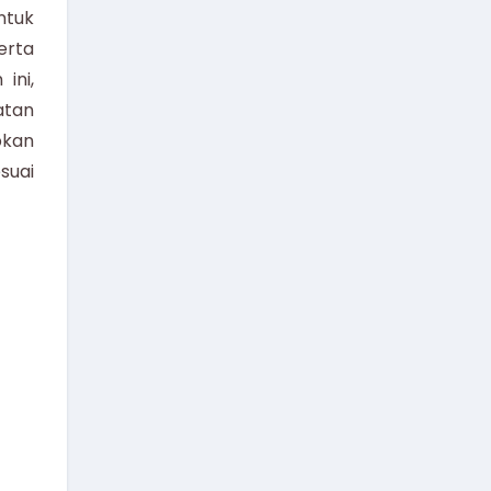
ntuk
erta
ini,
atan
pkan
suai