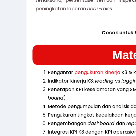
terlaksana, persentase temuan inspeksi
peningkatan laporan
near-miss
.
Cocok untuk 
Mate
Pengantar
pengukuran kinerja
K3 & k
Indikator kinerja K3:
leading
vs
laggi
Penetapan KPI keselamatan yang S
bound
)
Metode pengumpulan dan analisis da
Pengukuran tingkat kecelakaan kerj
Pengembangan
dashboard
dan
rep
Integrasi KPI K3 dengan KPI operasio