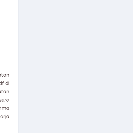
atan
f di
atan
zero
orma
erja