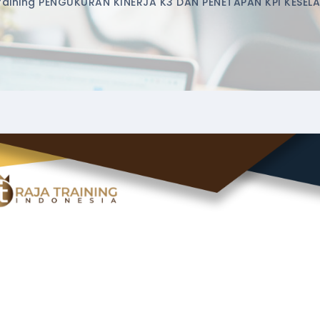
aining PENGUKURAN KINERJA K3 DAN PENETAPAN KPI KESEL