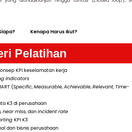
 yang ditindaklanjuti hingga tuntas (
closed-loop
), s
Siapa?
Kenapa Harus Ikut?
ri Pelatihan
onsep KPI keselamatan kerja
ng indicators
MART (
Specific
,
Measurable
,
Achievable
,
Relevant
,
Time-
ta K3 di perusahaan
a,
near miss
, dan
incident rate
orting
KPI K3
nal dan bisnis perusahaan