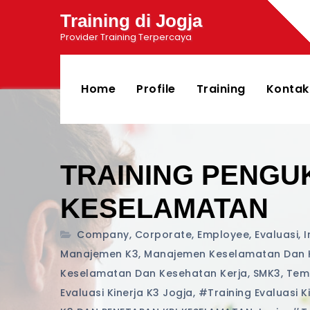
Training di Jogja
Provider Training Terpercaya
Home
Profile
Training
Kontak
TRAINING PENGU
KESELAMATAN
Company
,
Corporate
,
Employee
,
Evaluasi
,
I
Manajemen K3
,
Manajemen Keselamatan Dan 
Keselamatan Dan Kesehatan Kerja
,
SMK3
,
Tem
Evaluasi Kinerja K3 Jogja
,
#training Evaluasi K