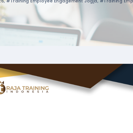
26
,
#training Employee Engagement Jogja
,
#training Em