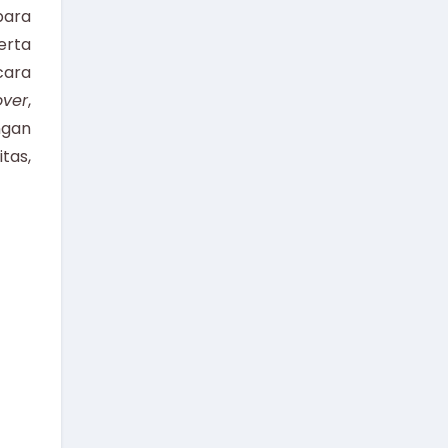
para
erta
cara
over
,
ngan
tas,