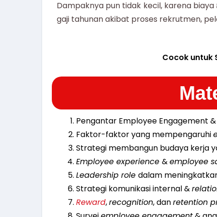
Dampaknya pun tidak kecil, karena biaya
gaji tahunan akibat proses rekrutmen, pel
Cocok untuk 
Mate
Pengantar Employee Engagement & 
Faktor-faktor yang mempengaruhi
Strategi membangun budaya kerja yan
Employee experience
&
employee s
Leadership role
dalam meningkatka
Strategi komunikasi internal &
relat
Reward
,
recognition
, dan
retention 
Survei
employee engagement
& anal