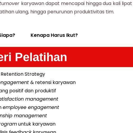
turnover
karyawan dapat mencapai hingga dua kali lipat 
atihan ulang, hingga penurunan produktivitas tim.
Siapa?
Kenapa Harus Ikut?
ri Pelatihan
Retention Strategy
engagement
& retensi karyawan
g positif dan produktif
atisfaction management
n
employee engagement
ionship management
program
untuk karyawan
isis
feedback
karyawan