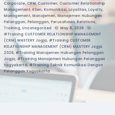
Corporate
,
CRM
,
Customer
,
Customer Relationship
Management
,
Klien
,
Komunikasi
,
Loyalitas
,
Loyalty
,
Management
,
Manajemen
,
Manajemen Hubungan
Pelanggan
,
Pelanggan
,
Perusahaan
,
Relations
,
Training
,
Uncategorized
May 8, 2026
#training CUSTOMER RELATIONSHIP MANAGEMENT
(CRM) MASTERY Jogja
,
#training CUSTOMER
RELATIONSHIP MANAGEMENT (CRM) MASTERY Jogja
2026
,
#training Manajemen Hubungan Pelanggan
Jogja
,
#training Manajemen Hubungan Pelanggan
Yogyakarta
,
#training Teknik Komunikasi Dengan
Pelanggan Yogyakarta