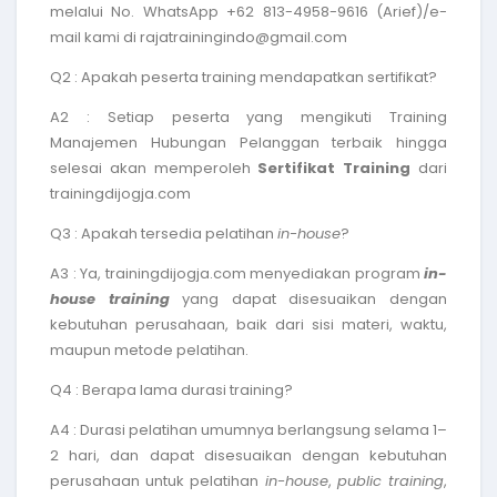
melalui No. WhatsApp +62 813-4958-9616 (Arief)/e-
mail kami di rajatrainingindo@gmail.com
Q2 : Apakah peserta training mendapatkan sertifikat?
A2 : Setiap peserta yang mengikuti
Training
Manajemen Hubungan Pelanggan terbaik
hingga
selesai akan memperoleh
Sertifikat Training
dari
trainingdijogja.com
Q3 : Apakah tersedia pelatihan
in-house
?
A3 : Ya, trainingdijogja.com menyediakan program
in-
house training
yang dapat disesuaikan dengan
kebutuhan perusahaan, baik dari sisi materi, waktu,
maupun metode pelatihan.
Q4 : Berapa lama durasi training?
A4 : Durasi pelatihan umumnya berlangsung selama 1–
2 hari, dan dapat disesuaikan dengan kebutuhan
perusahaan untuk pelatihan
in-house
,
public training
,